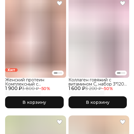
Хит
Женский протеин
Коллаген говяжий с
Комплексный с
витамином C, набор 3*120
1 900 ₽
коллагеном и розовой
1 600 ₽
капсул
3 800 ₽
−
50
%
3 200 ₽
−
50
%
матчей
В корзину
В корзину