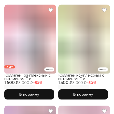
Хит
Коллаген Комплексный с
Коллаген комплексный с
витамином C и
витамином C и
1 500 ₽
гиалуроновой кислотой,
1 500 ₽
гиалуроновой кислотой,
3 000 ₽
−
50
%
3 000 ₽
−
50
%
Малина 300гр
Яблоко 300гр
В корзину
В корзину