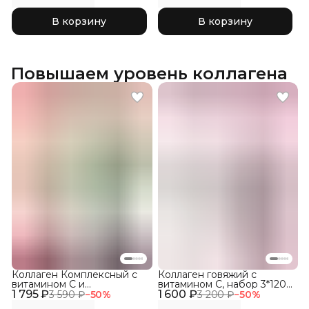
В корзину
В корзину
Повышаем уровень коллагена
Коллаген Комплексный с
Коллаген говяжий с
витамином C и
витамином C, набор 3*120
1 795 ₽
гиалуроновой кислотой,
1 600 ₽
капсул
3 590 ₽
−
50
%
3 200 ₽
−
50
%
набор три вкуса 3Х150гр