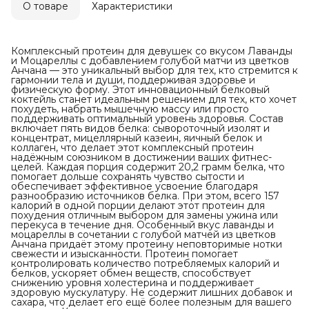
О товаре
Характеристики
Комплексный протеин для девушек со вкусом Лаванды
и Моцареллы с добавлением голубой матчи из цветков
Анчана — это уникальный выбор для тех, кто стремится к
гармонии тела и души, поддерживая здоровье и
физическую форму. Этот инновационный белковый
коктейль станет идеальным решением для тех, кто хочет
похудеть, набрать мышечную массу или просто
поддерживать оптимальный уровень здоровья. Состав
включает пять видов белка: сывороточный изолят и
концентрат, мицеллярный казеин, яичный белок и
коллаген, что делает этот комплексный протеин
надёжным союзником в достижении ваших фитнес-
целей. Каждая порция содержит 20,2 грамм белка, что
помогает дольше сохранять чувство сытости и
обеспечивает эффективное усвоение благодаря
разнообразию источников белка. При этом, всего 157
калорий в одной порции делают этот протеин для
похудения отличным выбором для замены ужина или
перекуса в течение дня. Особенный вкус лаванды и
моцареллы в сочетании с голубой матчей из цветков
Анчана придаёт этому протеину неповторимые нотки
свежести и изысканности. Протеин помогает
контролировать количество потребляемых калорий и
белков, ускоряет обмен веществ, способствует
снижению уровня холестерина и поддерживает
здоровую мускулатуру. Не содержит лишних добавок и
сахара, что делает его ещё более полезным для вашего