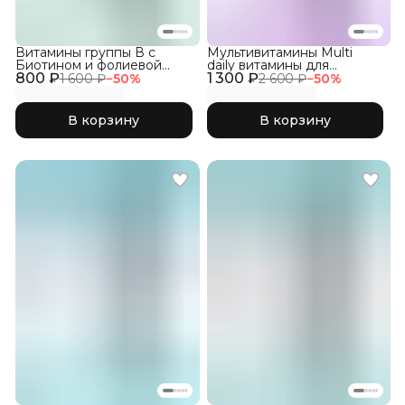
Витамины группы В с
Мультивитамины Multi
Биотином и фолиевой
daily витамины для
800 ₽
кислотой, 60 капс
1 300 ₽
женщин, 150 капсул
1 600 ₽
−
50
%
2 600 ₽
−
50
%
В корзину
В корзину