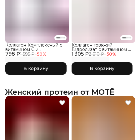
Коллаген Комплексный с
Коллаген говяжий
витамином C и
Гидролизат с витамином С,
798 ₽
гиалуроновой кислотой,
1 305 ₽
300г
1 595 ₽
−
50
%
2 610 ₽
−
50
%
Лесные Ягоды 150гр
В корзину
В корзину
Женский протеин от MOTĒ