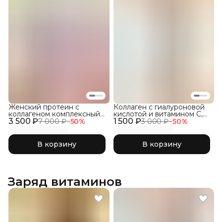
Женский протеин с
Коллаген с гиалуроновой
коллагеном комплексный
кислотой и витамином С,
3 500 ₽
1800, Банан с клубникой
1 500 ₽
Без ароматизаторов, 300г
7 000 ₽
−
50
%
3 000 ₽
−
50
%
В корзину
В корзину
Заряд витаминов