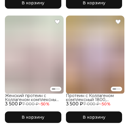
В корзину
В корзину
Женский протеин с
Протеин с Коллагеном
Коллагеном комплексный
комплексный 1800,
3 500 ₽
1800, Кокос
3 500 ₽
Фраппе
7 000 ₽
−
50
%
7 000 ₽
−
50
%
В корзину
В корзину