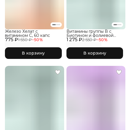
Железо Хелат с
Витамины группы В с
витамином С, 60 капс
Биотином и фолиевой
775 ₽
1 275 ₽
кислотой, 150 кап
1 550 ₽
−
50
%
2 550 ₽
−
50
%
В корзину
В корзину