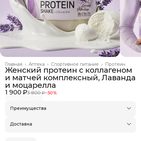
Главная
›
Аптека
›
Спортивное питание
›
Протеин
Женский протеин с коллагеном
и матчей комплексный, Лаванда
и моцарелла
1 900 ₽
3 800 ₽
−
50
%
Преимущества
Оплата частями в Сплит
Доставка в пункты выдачи или до двери
Доставка
Удобный возврат