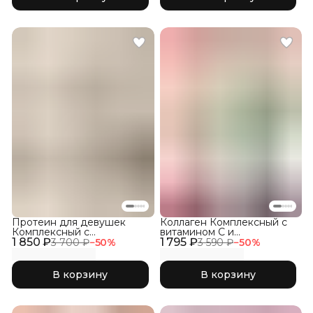
Протеин для девушек
Коллаген Комплексный с
Комплексный с
витамином C и
1 850 ₽
Коллагеном, Кокос
1 795 ₽
гиалуроновой кислотой,
3 700 ₽
−
50
%
3 590 ₽
−
50
%
набор три вкуса 3Х150гр
В корзину
В корзину