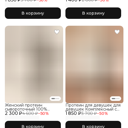
3 700 ₽
−
50
%
2 800 ₽
−
50
%
В корзину
В корзину
Женский протеин
Протеин для девушек для
сывороточный 100%
девушек Комплексный с
2 300 ₽
WHEY со вкусом Пломбир
1 850 ₽
Коллагеном, Фраппе
4 600 ₽
−
50
%
3 700 ₽
−
50
%
В корзину
В корзину