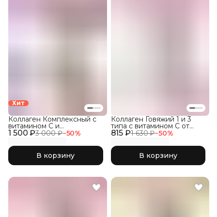
Хит
Коллаген Комплексный с
Коллаген Говяжий 1 и 3
витамином C и
типа с витамином С от
1 500 ₽
гиалуроновой кислотой,
815 ₽
растяжек кожи и
3 000 ₽
−
50
%
1 630 ₽
−
50
%
Лесные Ягоды 300гр
выпадения волос
В корзину
В корзину