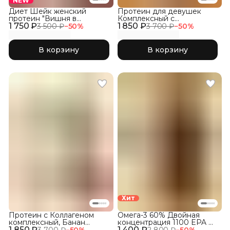
NEW
Диет Шейк женский
Протеин для девушек
протеин "Вишня в
Комплексный с
1 750 ₽
шоколаде"
1 850 ₽
Коллагеном, Соленая
3 500 ₽
−
50
%
3 700 ₽
−
50
%
Карамель
В корзину
В корзину
Хит
Протеин с Коллагеном
Омега-3 60% Двойная
комплексный, Банан
концентрация 1100 EPA &
1 850 ₽
клубника
1 400 ₽
DHA, 120 капсул