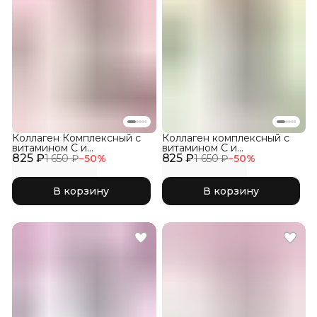
Коллаген Комплексный с
Коллаген комплексный с
витамином C и
витамином C и
825 ₽
гиалуроновой кислотой,
825 ₽
гиалуроновой кислотой,
1 650 ₽
−
50
%
1 650 ₽
−
50
%
Малина 150гр
Яблоко 150гр
В корзину
В корзину