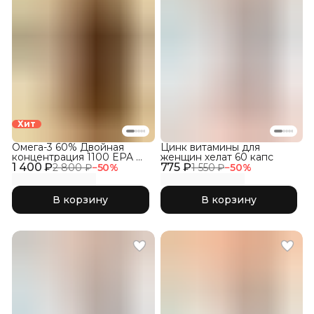
Хит
Омега-3 60% Двойная
Цинк витамины для
концентрация 1100 EPA &
женщин хелат 60 капс
1 400 ₽
DHA, 120 капсул
775 ₽
2 800 ₽
−
50
%
1 550 ₽
−
50
%
В корзину
В корзину