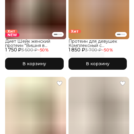
Хит
Хит
NEW
Диет Шейк женский
Протеин для девушек
протеин "Вишня в
Комплексный с
1 750 ₽
шоколаде"
1 850 ₽
Коллагеном, Соленая
3 500 ₽
−
50
%
3 700 ₽
−
50
%
Карамель
В корзину
В корзину