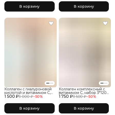
В корзину
В корзину
Коллаген с гиалуроновой
Коллаген комплексный с
кислотой и витамином С,
витамином C, набор 3*120
1 500 ₽
Без ароматизаторов, 300г
1 750 ₽
капсул
3 000 ₽
−
50
%
3 500 ₽
−
50
%
В корзину
В корзину