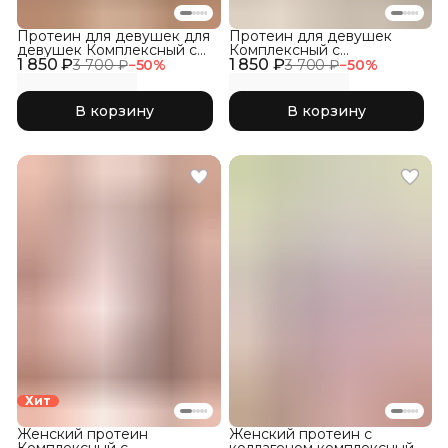
Протеин для девушек для
Протеин для девушек
девушек Комплексный с
Комплексный с
1 850 ₽
Коллагеном, Фраппе
1 850 ₽
Коллагеном, Кокос
3 700 ₽
−
50
%
3 700 ₽
−
50
%
В корзину
В корзину
Хит
Женский протеин
Женский протеин с
Комплексный с
коллагеном комплексный