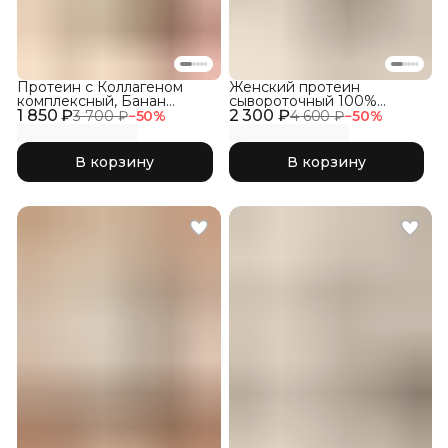
Протеин с Коллагеном
Женский протеин
комплексный, Банан
сывороточный 100%
1 850 ₽
клубника
2 300 ₽
WHEY со вкусом Пломбир
3 700 ₽
−
50
%
4 600 ₽
−
50
%
В корзину
В корзину