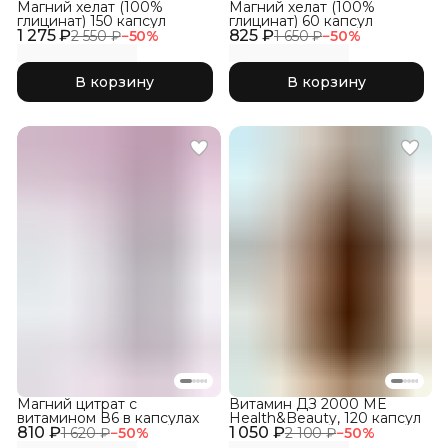
Магний хелат (100%
Магний хелат (100%
глицинат) 150 капсул
глицинат) 60 капсул
1 275 ₽
825 ₽
2 550 ₽
−
50
%
1 650 ₽
−
50
%
В корзину
В корзину
Магний цитрат с
Витамин ДЗ 2000 ME
витамином В6 в капсулах
Health&Beauty, 120 капсул
810 ₽
1 050 ₽
1 620 ₽
−
50
%
2 100 ₽
−
50
%