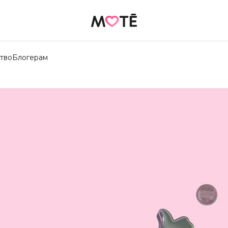
тво
Блогерам