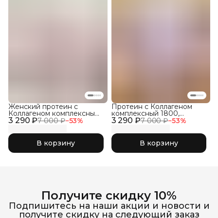
Женский протеин с
Протеин с Коллагеном
Коллагеном комплексный
комплексный 1800,
3 290 ₽
1800, Кокос
3 290 ₽
Фраппе
7 000 ₽
−
53
%
7 000 ₽
−
53
%
В корзину
В корзину
Получите скидку 10%
Подпишитесь на наши акции и новости и
получите скидку на следующий заказ