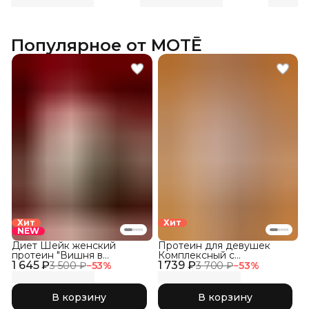
Популярное от MOTĒ
Хит
Хит
NEW
Диет Шейк женский
Протеин для девушек
протеин "Вишня в
Комплексный с
1 645 ₽
шоколаде"
1 739 ₽
Коллагеном, Соленая
3 500 ₽
−
53
%
3 700 ₽
−
53
%
Карамель
В корзину
В корзину