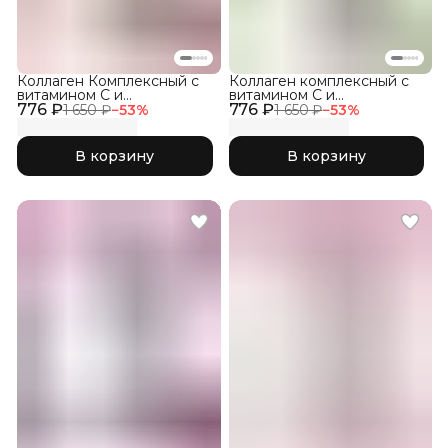
Коллаген Комплексный с
Коллаген комплексный с
витамином C и
витамином C и
776 ₽
гиалуроновой кислотой,
776 ₽
гиалуроновой кислотой,
1 650 ₽
−
53
%
1 650 ₽
−
53
%
Малина 150гр
Яблоко 150гр
В корзину
В корзину