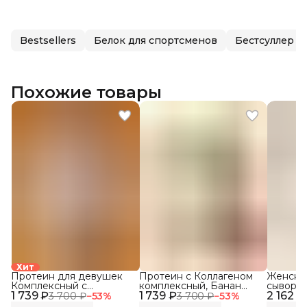
Bestsellers
Белок для спортсменов
Бестсуллер
Похожие товары
Хит
Протеин для девушек
Протеин с Коллагеном
Женски
Комплексный с
комплексный, Банан
сыворо
1 739 ₽
Коллагеном, Соленая
1 739 ₽
клубника
2 162 ₽
WHEY с
3 700 ₽
−
53
%
3 700 ₽
−
53
%
Карамель
Пломби