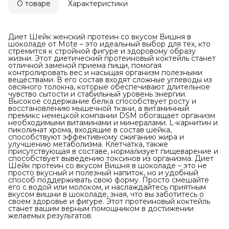
О товаре
Характеристики
Диет Шейк женский протеин со вкусом Вишня в
шоколаде от Mote – это идеальный выбор для тех, кто
стремится к стройной фигуре и здоровому образу
жизни. Этот диетический протеиновый коктейль станет
отличной заменой приема пищи, помогая
контролировать вес и насыщая организм полезными
веществами. В его состав входят сложные углеводы из
овсяного толокна, которые обеспечивают длительное
чувство сытости и стабильный уровень энергии.
Высокое содержание белка способствует росту и
восстановлению мышечной ткани, а витаминный
премикс немецкой компании DSM обогащает организм
необходимыми витаминами и минералами. L-карнитин и
пиколинат хрома, входящие в состав шейка,
способствуют эффективному сжиганию жира и
улучшению метаболизма. Клетчатка, также
присутствующая в составе, нормализует пищеварение и
способствует выведению токсинов из организма. Диет
Шейк протеин со вкусом Вишня в шоколаде – это не
просто вкусный и полезный напиток, но и удобный
способ поддерживать свою форму. Просто смешайте
его с водой или молоком, и наслаждайтесь приятным
вкусом вишни в шоколаде, зная, что вы заботитесь о
своем здоровье и фигуре. Этот протеиновый коктейль
станет вашим верным помощником в достижении
желаемых результатов.