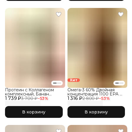
Хит
Протеин с Коллагеном
Омега-3 60% Двойная
комплексный, Банан
концентрация 1100 EPA &
1 739 ₽
клубника
1 316 ₽
DHA, 120 капсул
3 700 ₽
−
53
%
2 800 ₽
−
53
%
В корзину
В корзину