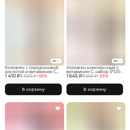
Коллаген с гиалуроновой
Коллаген комплексный с
кислотой и витамином С,
витамином C, набор 3*120
1 410 ₽
Без ароматизаторов, 300г
1 645 ₽
капсул
3 000 ₽
−
53
%
3 500 ₽
−
53
%
В корзину
В корзину