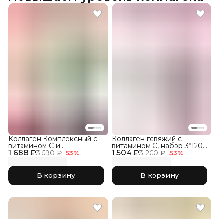
Коллаген Комплексный с
Коллаген говяжий с
витамином C и
витамином C, набор 3*120
1 688 ₽
гиалуроновой кислотой,
1 504 ₽
капсул
3 590 ₽
−
53
%
3 200 ₽
−
53
%
набор три вкуса 3Х150гр
В корзину
В корзину