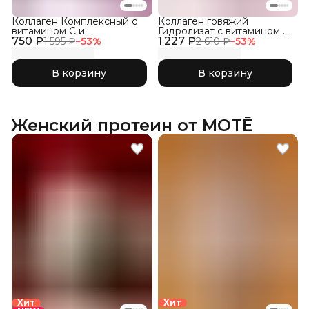
Коллаген Комплексный с
Коллаген говяжий
витамином C и
Гидролизат с витамином С,
750 ₽
гиалуроновой кислотой,
1 227 ₽
300г
1 595 ₽
−
53
%
2 610 ₽
−
53
%
Лесные Ягоды 150гр
В корзину
В корзину
Женский протеин от MOTĒ
Хит
Хит