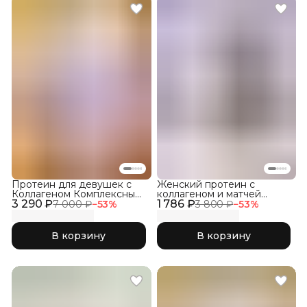
Протеин для девушек с
Женский протеин с
Коллагеном Комплексный
коллагеном и матчей
3 290 ₽
1800, Соленая Карамель
1 786 ₽
комплексный, Лаванда и
7 000 ₽
−
53
%
3 800 ₽
−
53
%
моцарелла
В корзину
В корзину