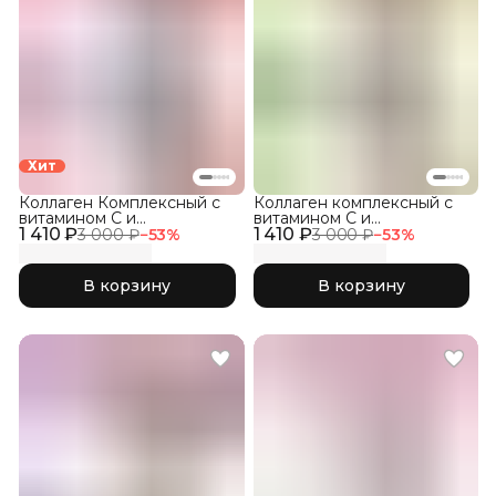
Хит
Коллаген Комплексный с
Коллаген комплексный с
витамином C и
витамином C и
1 410 ₽
гиалуроновой кислотой,
1 410 ₽
гиалуроновой кислотой,
3 000 ₽
−
53
%
3 000 ₽
−
53
%
Малина 300гр
Яблоко 300гр
В корзину
В корзину