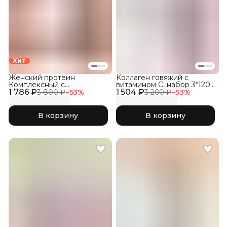
Хит
Женский протеин
Коллаген говяжий с
Комплексный с
витамином C, набор 3*120
1 786 ₽
коллагеном и розовой
1 504 ₽
капсул
3 800 ₽
−
53
%
3 200 ₽
−
53
%
матчей
В корзину
В корзину