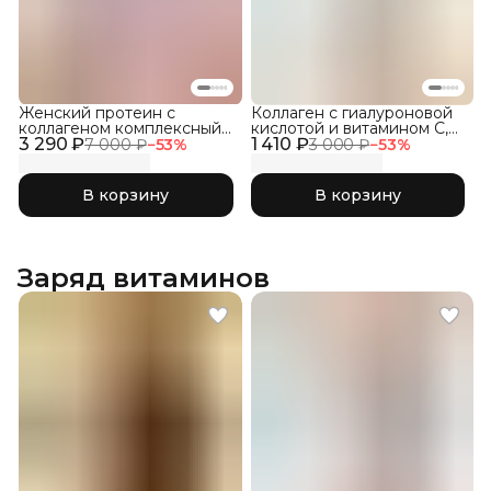
Женский протеин с
Коллаген с гиалуроновой
коллагеном комплексный
кислотой и витамином С,
3 290 ₽
1800, Банан с клубникой
1 410 ₽
Без ароматизаторов, 300г
7 000 ₽
−
53
%
3 000 ₽
−
53
%
В корзину
В корзину
Заряд витаминов