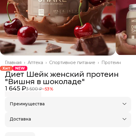
Главная
›
Аптека
›
Спортивное питание
›
Протеин
Хит
NEW
Диет Шейк женский протеин
"Вишня в шоколаде"
1 645 ₽
3 500 ₽
−
53
%
Преимущества
Оплата частями в Сплит
Доставка в пункты выдачи или до двери
Доставка
Удобный возврат