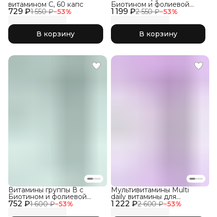
витамином С, 60 капс
Биотином и фолиевой
729 ₽
1 199 ₽
кислотой, 150 кап
1 550 ₽
−
53
%
2 550 ₽
−
53
%
В корзину
В корзину
Витамины группы В с
Мультивитамины Multi
Биотином и фолиевой
daily витамины для
752 ₽
кислотой, 60 капс
1 222 ₽
женщин, 150 капсул
1 600 ₽
−
53
%
2 600 ₽
−
53
%