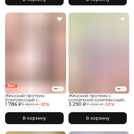
Хит
Женский протеин
Женский протеин с
Комплексный с
коллагеном комплексный
1 786 ₽
коллагеном и розовой
3 290 ₽
1800, Банан с клубникой
3 800 ₽
−
53
%
7 000 ₽
−
53
%
матчей
В корзину
В корзину