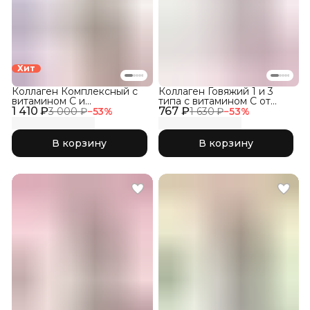
Хит
Коллаген Комплексный с
Коллаген Говяжий 1 и 3
витамином C и
типа с витамином С от
1 410 ₽
гиалуроновой кислотой,
767 ₽
растяжек кожи и
3 000 ₽
−
53
%
1 630 ₽
−
53
%
Лесные Ягоды 300гр
выпадения волос
В корзину
В корзину