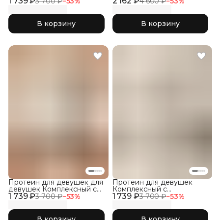
1 739 ₽
клубника
2 162 ₽
WHEY со вкусом Пломбир
3 700 ₽
−
53
%
4 600 ₽
−
53
%
В корзину
В корзину
Протеин для девушек для
Протеин для девушек
девушек Комплексный с
Комплексный с
1 739 ₽
Коллагеном, Фраппе
1 739 ₽
Коллагеном, Кокос
3 700 ₽
−
53
%
3 700 ₽
−
53
%
В корзину
В корзину