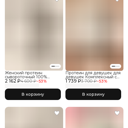
Женский протеин
Протеин для девушек для
сывороточный 100%
девушек Комплексный с
2 162 ₽
WHEY со вкусом Пломбир
1 739 ₽
Коллагеном, Фраппе
4 600 ₽
−
53
%
3 700 ₽
−
53
%
В корзину
В корзину