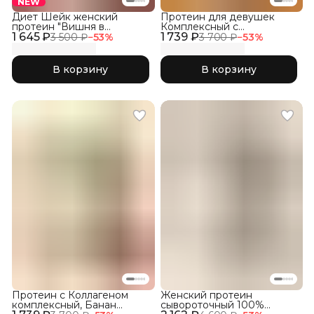
NEW
Диет Шейк женский
Протеин для девушек
протеин "Вишня в
Комплексный с
1 645 ₽
шоколаде"
1 739 ₽
Коллагеном, Соленая
3 500 ₽
−
53
%
3 700 ₽
−
53
%
Карамель
В корзину
В корзину
Протеин с Коллагеном
Женский протеин
комплексный, Банан
сывороточный 100%