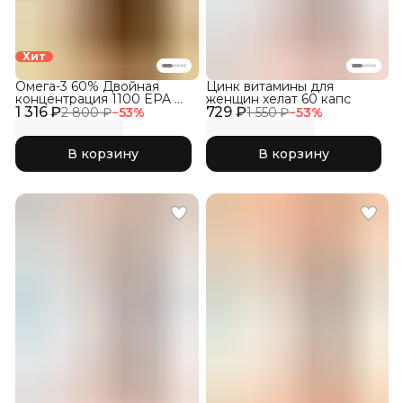
Хит
Омега-3 60% Двойная
Цинк витамины для
концентрация 1100 EPA &
женщин хелат 60 капс
1 316 ₽
DHA, 120 капсул
729 ₽
2 800 ₽
−
53
%
1 550 ₽
−
53
%
В корзину
В корзину