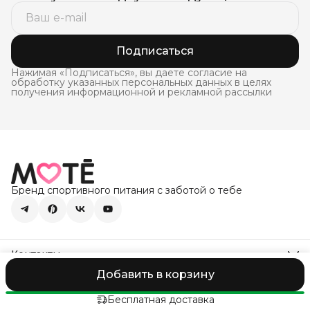
Подписаться
Нажимая «Подписаться», вы даете согласие на
обработку указанных персональных данных в целях
получения информационной и рекламной рассылки
Бренд спортивного питания с заботой о тебе
Контакты
Адрес
Добавить в корзину
385142, Россия, Республика Адыгея, Тахтамукайский
ООО "МОТЭ"
Поддержка Online
Оплата
Доставка
Правила во
район, пгт.Яблоновский, ул.Шоссейная, дом 71д/1
Бесплатная доставка
Телефон
8 (800) 101-98-87