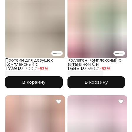
Протеин для девушек
Коллаген Комплексный с
Комплексный с
витамином C и
1 739 ₽
Коллагеном, Кокос
1 688 ₽
гиалуроновой кислотой,
3 700 ₽
−
53
%
3 590 ₽
−
53
%
набор три вкуса 3Х150гр
В корзину
В корзину