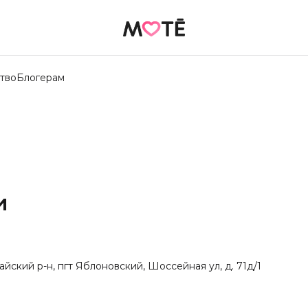
тво
Блогерам
и
йский р-н, пгт Яблоновский, Шоссейная ул, д. 71д/1