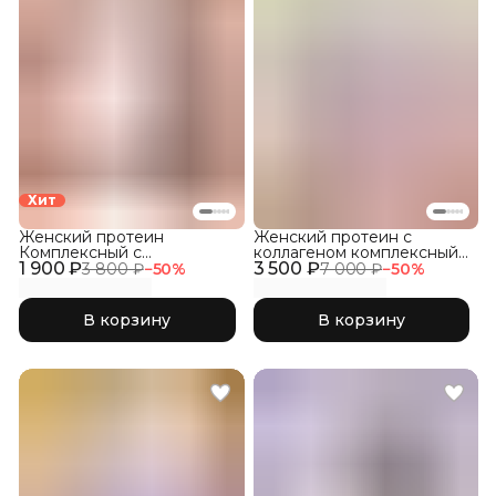
Хит
Женский протеин
Женский протеин с
Комплексный с
коллагеном комплексный
1 900 ₽
коллагеном и розовой
3 500 ₽
1800, Банан с клубникой
3 800 ₽
−
50
%
7 000 ₽
−
50
%
матчей
В корзину
В корзину