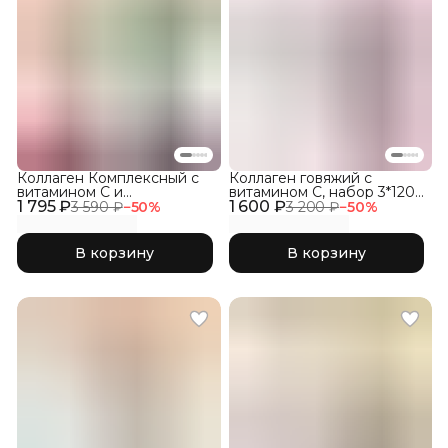
Коллаген Комплексный с
Коллаген говяжий с
витамином C и
витамином C, набор 3*120
1 795 ₽
гиалуроновой кислотой,
1 600 ₽
капсул
3 590 ₽
−
50
%
3 200 ₽
−
50
%
набор три вкуса 3Х150гр
В корзину
В корзину