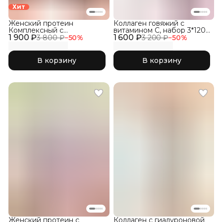
Хит
Женский протеин
Коллаген говяжий с
Комплексный с
витамином C, набор 3*120
1 900 ₽
коллагеном и розовой
1 600 ₽
капсул
3 800 ₽
−
50
%
3 200 ₽
−
50
%
матчей
В корзину
В корзину
Женский протеин с
Коллаген с гиалуроновой