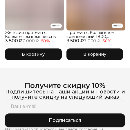
Женский протеин с
Протеин с Коллагеном
Коллагеном комплексный
комплексный 1800,
3 500 ₽
1800, Кокос
3 500 ₽
Фраппе
7 000 ₽
−
50
%
7 000 ₽
−
50
%
В корзину
В корзину
Получите скидку 10%
Подпишитесь на наши акции и новости и
получите скидку на следующий заказ
Подписаться
Нажимая «Подписаться», вы даете согласие на