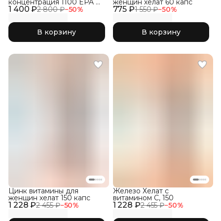
концентрация 1100 EPA &
женщин хелат 60 капс
1 400 ₽
DHA, 120 капсул
775 ₽
2 800 ₽
−
50
%
1 550 ₽
−
50
%
В корзину
В корзину
Цинк витамины для
Железо Хелат с
женщин хелат 150 капс
витамином С, 150
1 228 ₽
1 228 ₽
2 455 ₽
−
50
%
2 455 ₽
−
50
%