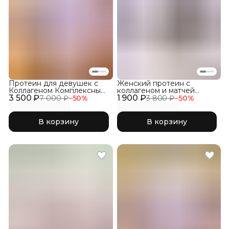
Протеин для девушек с
Женский протеин с
Коллагеном Комплексный
коллагеном и матчей
3 500 ₽
1800, Соленая Карамель
1 900 ₽
комплексный, Лаванда и
7 000 ₽
−
50
%
3 800 ₽
−
50
%
моцарелла
В корзину
В корзину