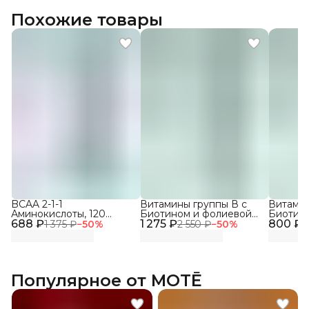
Похожие товары
BCAA 2-1-1
Витамины группы В с
Витамин
Аминокислоты, 120
Биотином и фолиевой
Биотин
688 ₽
капсул
1 275 ₽
кислотой, 150 кап
800 ₽
кислото
1 375 ₽
−
50
%
2 550 ₽
−
50
%
1
Популярное от MOTĒ