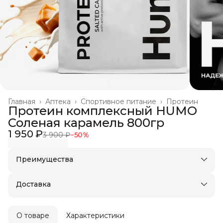
Главная
›
Аптека
›
Спортивное питание
›
Протеин
Протеин комплексный HUMO
Соленая карамель 800гр
1 950 ₽
3 900 ₽
−
50
%
Преимущества
Оплата частями в Сплит
Доставка в пункты выдачи или до двери
Доставка
Удобный возврат
О товаре
Характеристики