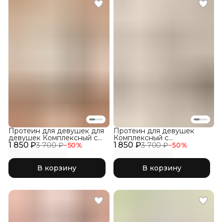
Протеин для девушек для
Протеин для девушек
девушек Комплексный с
Комплексный с
1 850 ₽
Коллагеном, Фраппе
1 850 ₽
Коллагеном, Кокос
3 700 ₽
−
50
%
3 700 ₽
−
50
%
В корзину
В корзину