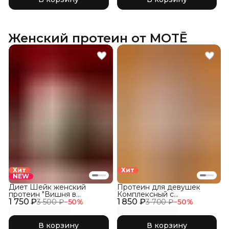
Женский протеин от MOTĒ
Хит
Хит
NEW
Диет Шейк женский
Протеин для девушек
протеин "Вишня в
Комплексный с
1 750 ₽
шоколаде"
1 850 ₽
Коллагеном, Соленая
3 500 ₽
−
50
%
3 700 ₽
−
50
%
Карамель
В корзину
В корзину