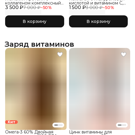
коллагеном комплексный
кислотой и витамином С,
3 500 ₽
1800, Банан с клубникой
1 500 ₽
Без ароматизаторов, 300г
7 000 ₽
−
50
%
3 000 ₽
−
50
%
В корзину
В корзину
Заряд витаминов
Хит
Омега-3 60% Двойная
Цинк витамины для