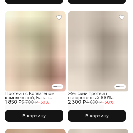
Протеин с Коллагеном
Женский протеин
комплексный, Банан
сывороточный 100%
1 850 ₽
клубника
2 300 ₽
WHEY со вкусом Пломбир
3 700 ₽
−
50
%
4 600 ₽
−
50
%
В корзину
В корзину