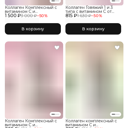
Коллаген Комплексный с
Коллаген Говяжий 1 и 3
витамином C и
типа с витамином С от
1 500 ₽
гиалуроновой кислотой,
815 ₽
растяжек кожи и
3 000 ₽
−
50
%
1 630 ₽
−
50
%
Лесные Ягоды 300гр
выпадения волос
В корзину
В корзину
Коллаген Комплексный с
Коллаген комплексный с
витамином C и
витамином C и