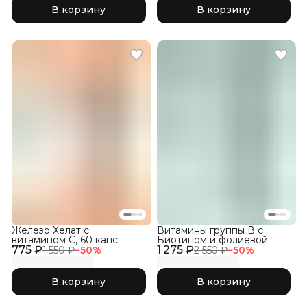
В корзину
В корзину
Железо Хелат с
Витамины группы В с
витамином С, 60 капс
Биотином и фолиевой
775 ₽
1 275 ₽
кислотой, 150 кап
1 550 ₽
−
50
%
2 550 ₽
−
50
%
В корзину
В корзину