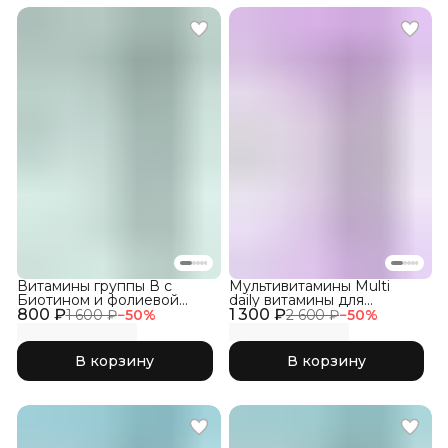
Витамины группы В с
Мультивитамины Multi
Биотином и фолиевой
daily витамины для
800 ₽
кислотой, 60 капс
1 300 ₽
женщин, 150 капсул
1 600 ₽
−
50
%
2 600 ₽
−
50
%
В корзину
В корзину