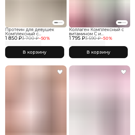
Протеин для девушек
Коллаген Комплексный с
Комплексный с
витамином C и
1 850 ₽
Коллагеном, Кокос
1 795 ₽
гиалуроновой кислотой,
3 700 ₽
−
50
%
3 590 ₽
−
50
%
набор три вкуса 3Х150гр
В корзину
В корзину