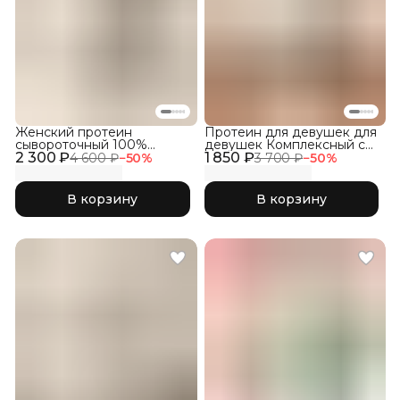
Женский протеин
Протеин для девушек для
сывороточный 100%
девушек Комплексный с
2 300 ₽
WHEY со вкусом Пломбир
1 850 ₽
Коллагеном, Фраппе
4 600 ₽
−
50
%
3 700 ₽
−
50
%
В корзину
В корзину