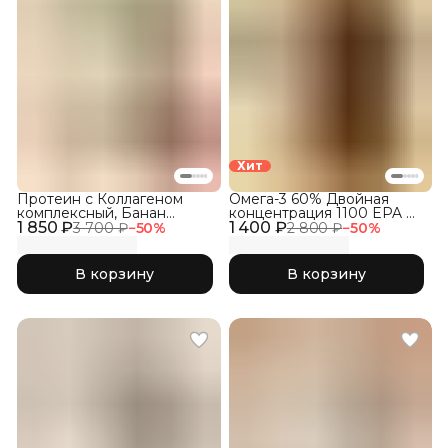
Хит
Протеин с Коллагеном
Омега-3 60% Двойная
комплексный, Банан
концентрация 1100 EPA &
1 850 ₽
клубника
1 400 ₽
DHA, 120 капсул
3 700 ₽
−
50
%
2 800 ₽
−
50
%
В корзину
В корзину