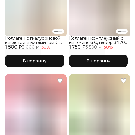
Коллаген с гиалуроновой
Коллаген комплексный с
кислотой и витамином С,
витамином C, набор 3*120
1 500 ₽
Без ароматизаторов, 300г
1 750 ₽
капсул
3 000 ₽
−
50
%
3 500 ₽
−
50
%
В корзину
В корзину