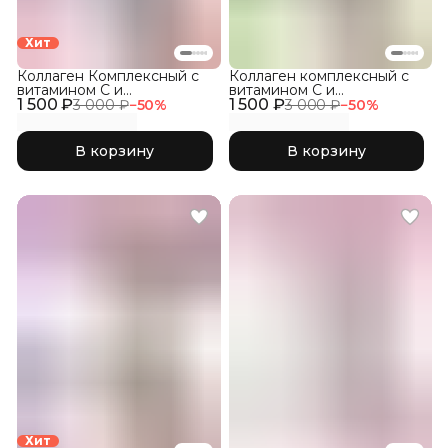
Хит
Коллаген Комплексный с
Коллаген комплексный с
витамином C и
витамином C и
1 500 ₽
гиалуроновой кислотой,
1 500 ₽
гиалуроновой кислотой,
3 000 ₽
−
50
%
3 000 ₽
−
50
%
Малина 300гр
Яблоко 300гр
В корзину
В корзину
Хит