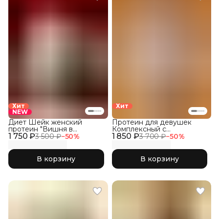
Хит
Хит
NEW
Диет Шейк женский
Протеин для девушек
протеин "Вишня в
Комплексный с
1 750 ₽
шоколаде"
1 850 ₽
Коллагеном, Соленая
3 500 ₽
−
50
%
3 700 ₽
−
50
%
Карамель
В корзину
В корзину