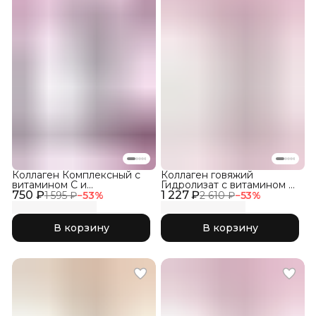
Коллаген Комплексный с
Коллаген говяжий
витамином C и
Гидролизат с витамином С,
750 ₽
гиалуроновой кислотой,
1 227 ₽
300г
1 595 ₽
−
53
%
2 610 ₽
−
53
%
Лесные Ягоды 150гр
В корзину
В корзину