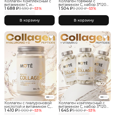
Коллаген Комплексный с
Коллаген говяжий с
витамином C и
витамином C, набор 3*120
1 688 ₽
гиалуроновой кислотой,
1 504 ₽
капсул
3 590 ₽
−
53
%
3 200 ₽
−
53
%
набор три вкуса 3Х150гр
В корзину
В корзину
Коллаген с гиалуроновой
Коллаген комплексный с
кислотой и витамином С,
витамином C, набор 3*120
1 410 ₽
Без ароматизаторов, 300г
1 645 ₽
капсул
3 000 ₽
−
53
%
3 500 ₽
−
53
%