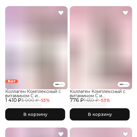
Хит
Коллаген Комплексный с
Коллаген Комплексный с
витамином C и
витамином C и
1 410 ₽
гиалуроновой кислотой,
776 ₽
гиалуроновой кислотой,
3 000 ₽
−
53
%
1 650 ₽
−
53
%
Лесные Ягоды 300гр
Малина 150гр
В корзину
В корзину