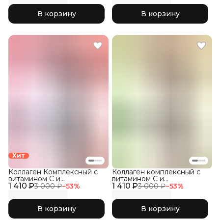
В корзину
В корзину
Хит
Коллаген Комплексный с
Коллаген комплексный с
витамином C и
витамином C и
1 410 ₽
гиалуроновой кислотой,
1 410 ₽
гиалуроновой кислотой,
3 000 ₽
−
53
%
3 000 ₽
−
53
%
Малина 300гр
Яблоко 300гр
В корзину
В корзину