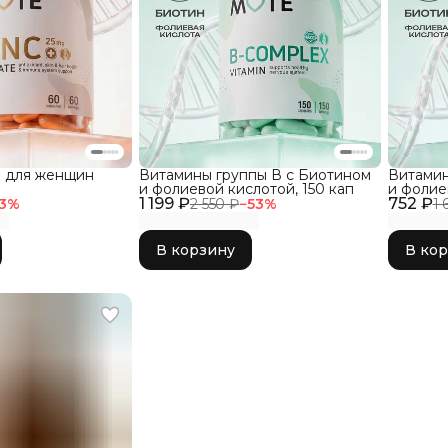
ы для женщин
Витамины группы В с Биотином
Витамин
и фолиевой кислотой, 150 кап
и фолие
1 199 ₽
752 ₽
3
%
2 550 ₽
−
53
%
1 
В корзину
В ко