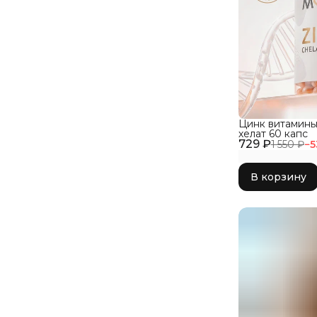
Цинк витамин
хелат 60 капс
729 ₽
1 550 ₽
−
5
В корзину