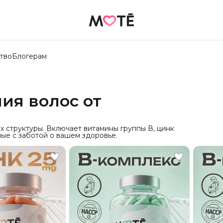
тво
Блогерам
ия волос от
х структуры. Включает витамины группы В, цинк
ые с заботой о вашем здоровье.