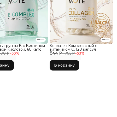
ы группы В с Биотином
Коллаген Комплексный с
вой кислотой, 60 капс
витамином C, 120 капсул
844 ₽
600 ₽
−
53
%
1 795 ₽
−
53
%
рзину
В корзину