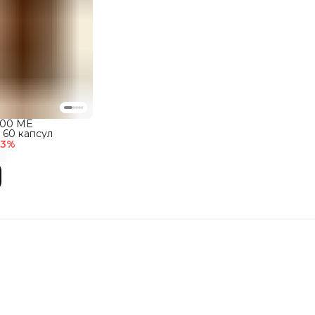
000 ME
 60 капсул
53
%