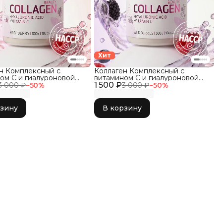
Хит
н Комплексный с
Коллаген Комплексный с
ом C и гиалуроновой
витамином C и гиалуроновой
й, Малина 300гр
1 500 ₽
кислотой, Лесные Ягоды 300гр
3 000 ₽
−
50
%
3 000 ₽
−
50
%
рзину
В корзину