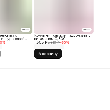
лексный с
Коллаген говяжий Гидролизат с
 гиалуроновой
витамином С, 300г
ко 150гр
1 305 ₽
0
%
2 610 ₽
−
50
%
В корзину